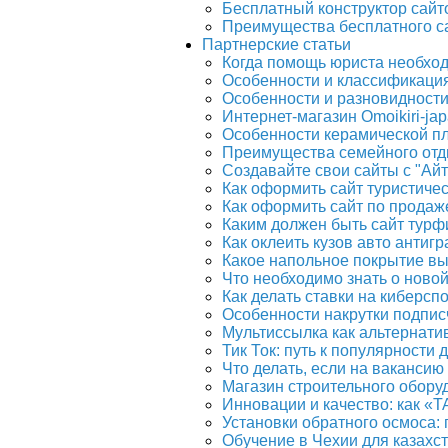
Бесплатный конструктор сайто
Преимущества бесплатного с
Партнерские статьи
Когда помощь юриста необхо
Особенности и классификаци
Особенности и разновидност
Интернет-магазин Omoikiri-ja
Особенности керамической п
Преимущества семейного отд
Создавайте свои сайты с "Айт
Как оформить сайт туристичес
Как оформить сайт по продаж
Каким должен быть сайт тур
Как оклеить кузов авто антиг
Какое напольное покрытие вы
Что необходимо знать о ново
Как делать ставки на киберсп
Особенности накрутки подпис
Мультиссылка как альтернати
Тик Ток: путь к популярности 
Что делать, если на вакансию 
Магазин строительного обору
Инновации и качество: как «
Установки обратного осмоса:
Обучение в Чехии для казахс