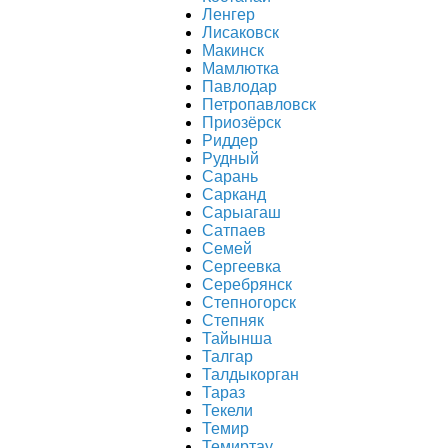
Ленгер
Лисаковск
Макинск
Мамлютка
Павлодар
Петропавловск
Приозёрск
Риддер
Рудный
Сарань
Сарканд
Сарыагаш
Сатпаев
Семей
Сергеевка
Серебрянск
Степногорск
Степняк
Тайынша
Талгар
Талдыкорган
Тараз
Текели
Темир
Темиртау