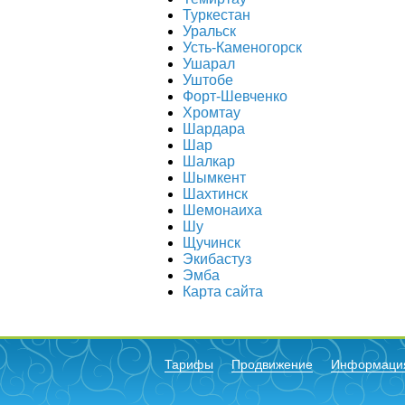
Туркестан
Уральск
Усть-Каменогорск
Ушарал
Уштобе
Форт-Шевченко
Хромтау
Шардара
Шар
Шалкар
Шымкент
Шахтинск
Шемонаиха
Шу
Щучинск
Экибастуз
Эмба
Карта сайта
Тарифы
Продвижение
Информаци