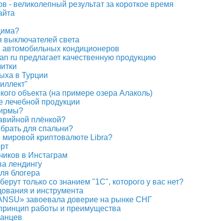
в - великолепный результат за короткое время
айта
дима?
я выключателей света
и автомобильных кондиционеров
pan ru предлагает качественную продукцию
литки
ыха в Турции
иллект"
кого объекта (на примере озера Алаколь)
е лечебной продукции
фирмы?
равийной плёнкой?
брать для спальни?
й мировой криптовалюте Libra?
орт
чиков в Инстаграм
ва лендингу
для блогера
берут только со знанием "1С", которого у вас нет?
дования и инструмента
TANSU» завоевала доверие на рынке СНГ
 принцип работы и преимущества
танцев