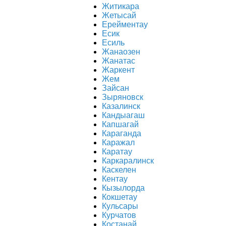
Житикара
Жетысай
Ерейментау
Есик
Есиль
Жанаозен
Жанатас
Жаркент
Жем
Зайсан
Зыряновск
Казалинск
Кандыагаш
Капшагай
Караганда
Каражал
Каратау
Каркаралинск
Каскелен
Кентау
Кызылорда
Кокшетау
Кульсары
Курчатов
Костанай