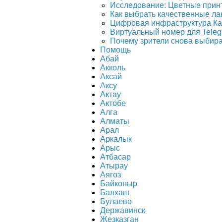
Исследование: Цветные при
Как выбрать качественные ла
Цифровая инфраструктура Каз
Виртуальный номер для Tele
Почему зрители снова выбираю
Помощь
Абай
Акколь
Аксай
Аксу
Актау
Актобе
Алга
Алматы
Арал
Аркалык
Арыс
Атбасар
Атырау
Аягоз
Байконыр
Балхаш
Булаево
Державинск
Жезказган