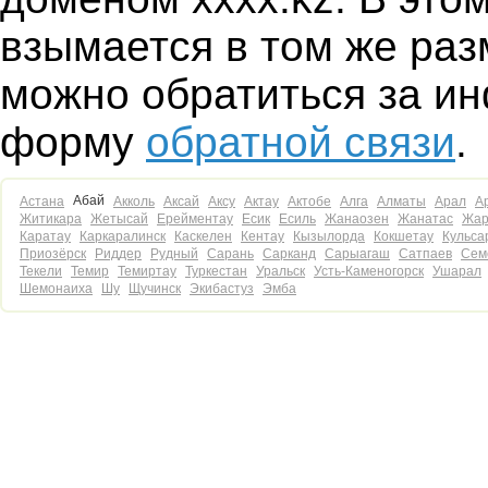
взымается в том же ра
можно обратиться за и
форму
обратной связи
.
Абай
Астана
Акколь
Аксай
Аксу
Актау
Актобе
Алга
Алматы
Арал
А
Житикара
Жетысай
Ерейментау
Есик
Есиль
Жанаозен
Жанатас
Жар
Каратау
Каркаралинск
Каскелен
Кентау
Кызылорда
Кокшетау
Кульса
Приозёрск
Риддер
Рудный
Сарань
Сарканд
Сарыагаш
Сатпаев
Сем
Текели
Темир
Темиртау
Туркестан
Уральск
Усть-Каменогорск
Ушарал
Шемонаиха
Шу
Щучинск
Экибастуз
Эмба