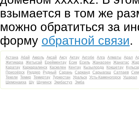
взымается в том же ра
можно обратиться за и
форму
обратной связи
.
Астана
Абай
Акколь
Аксай
Аксу
Актау
Актобе
Алга
Алматы
Арал
А
Житикара
Жетысай
Ерейментау
Есик
Есиль
Жанаозен
Жанатас
Жар
Каратау
Каркаралинск
Каскелен
Кентау
Кызылорда
Кокшетау
Кульса
Приозёрск
Риддер
Рудный
Сарань
Сарканд
Сарыагаш
Сатпаев
Сем
Текели
Темир
Темиртау
Туркестан
Уральск
Усть-Каменогорск
Ушарал
Шемонаиха
Шу
Щучинск
Экибастуз
Эмба