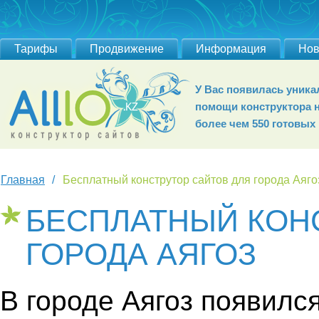
Тарифы
Продвижение
Информация
Нов
У Вас появилась уник
помощи конструктора 
более чем 550 готовых
Главная
Бесплатный конструтор сайтов для города Аяго
БЕСПЛАТНЫЙ КОН
ГОРОДА АЯГОЗ
В городе Аягоз появилс