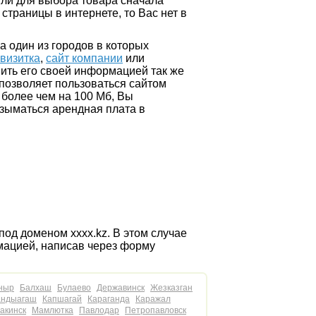
 или для выбора товара сначала
страницы в интернете, то Вас нет в
а один из городов в которых
 визитка
,
сайт компании
или
ить его своей информацией так же
 позволяет пользоваться сайтом
 более чем на 100 Мб, Вы
зыматься арендная плата в
под доменом хххх.kz. В этом случае
мацией, написав через форму
ныр
Балхаш
Булаево
Державинск
Жезказган
андыагаш
Капшагай
Караганда
Каражал
акинск
Мамлютка
Павлодар
Петропавловск