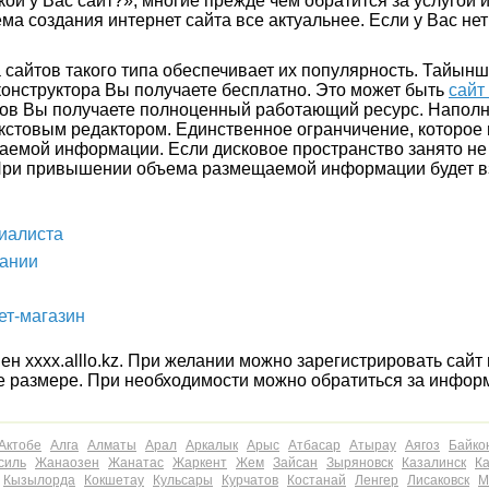
кой у Вас сайт?», многие прежде чем обратится за услугой
ма создания интернет сайта все актуальнее. Если у Вас нет 
сайтов такого типа обеспечивает их популярность. Тайынш
 конструктора Вы получаете бесплатно. Это может быть
сайт
иков Вы получаете полноценный работающий ресурс. Наполн
екстовым редактором. Единственное огранчичение, которое
щаемой информации. Если дисковое пространство занято не
 При привышении объема размещаемой информации будет в
циалиста
пании
ет-магазин
н хххх.alllo.kz. При желании можно зарегистрировать сайт 
е размере. При необходимости можно обратиться за инфор
Актобе
Алга
Алматы
Арал
Аркалык
Арыс
Атбасар
Атырау
Аягоз
Байко
силь
Жанаозен
Жанатас
Жаркент
Жем
Зайсан
Зыряновск
Казалинск
К
Кызылорда
Кокшетау
Кульсары
Курчатов
Костанай
Ленгер
Лисаковск
М