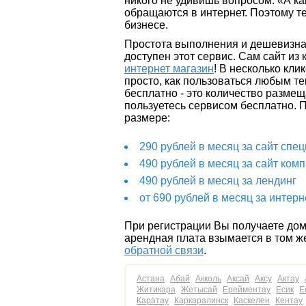
никого не удивишь вопросом: «А ка
обращаются в интернет. Поэтому те
бизнесе.
Простота выполнения и дешевизна 
доступен этот сервис. Сам сайт из
интернет магазин
! В несколько кл
просто, как пользоваться любым т
бесплатно - это количество разме
пользуетесь сервисом бесплатно.
размере:
290 рублей в месяц за сайт спе
490 рублей в месяц за сайт ком
490 рублей в месяц за лендинг
от 690 рублей в месяц за интерн
При регистрации Вы получаете доме
арендная плата взымается в том ж
обратной связи
.
Астана
Абай
Акколь
Аксай
Аксу
Актау
Житикара
Жетысай
Ерейментау
Есик
Е
Каратау
Каркаралинск
Каскелен
Кентау