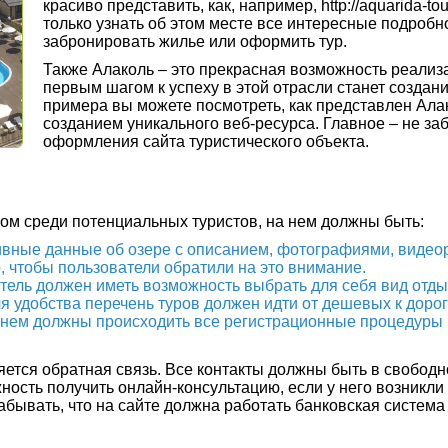
красиво представить, как, например, http://aquarida-tou
только узнать об этом месте все интересные подробнос
забронировать жилье или оформить тур.
Также Алаколь – это прекрасная возможность реализа
первым шагом к успеху в этой отрасли станет создани
примера вы можете посмотреть, как представлен Ала
созданием уникального веб-ресурса. Главное – не з
оформления сайта туристического объекта.
ом среди потенциальных туристов, на нем должны быть:
ивные данные об озере с описанием, фотографиями, видео
 чтобы пользователи обратили на это внимание.
тель должен иметь возможность выбрать для себя вид отды
я удобства перечень туров должен идти от дешевых к дорог
 нем должны происходить все регистрационные процедуры 
ется обратная связь. Все контакты должны быть в свободн
ость получить онлайн-консультацию, если у него возникли 
абывать, что на сайте должна работать банковская система