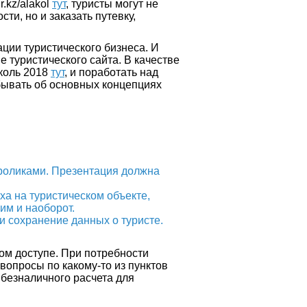
r.kz/alakol
тут
, туристы могут не
ти, но и заказать путевку,
ции туристического бизнеса. И
е туристического сайта. В качестве
коль 2018
тут
, и поработать над
абывать об основных концепциях
роликами. Презентация должна
ха на туристическом объекте,
им и наоборот.
и сохранение данных о туристе.
ом доступе. При потребности
вопросы по какому-то из пунктов
 безналичного расчета для