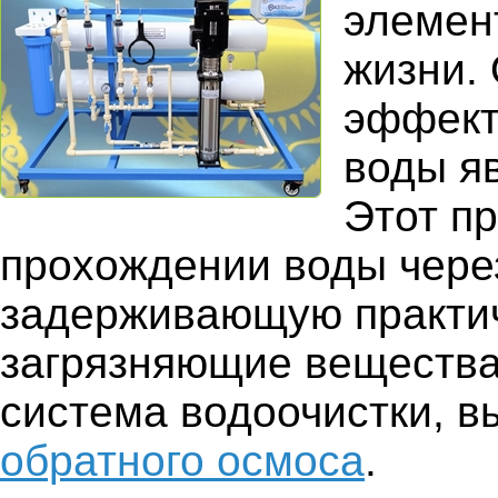
элемен
жизни.
эффект
воды я
Этот п
прохождении воды чере
задерживающую практич
загрязняющие вещества
система водоочистки, 
обратного осмоса
.