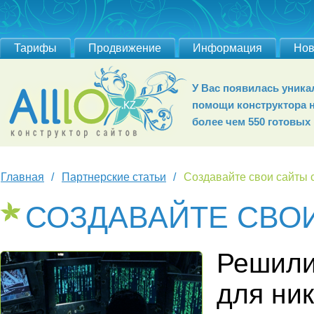
Тарифы
Продвижение
Информация
Нов
У Вас появилась уник
помощи конструктора 
более чем 550 готовых
Главная
Партнерские статьи
Создавайте свои сайты с
СОЗДАВАЙТЕ СВОИ
Решили
для ник